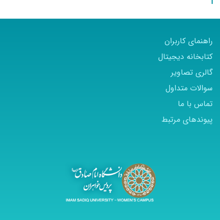
کاربران
 دیجیتال
اویر
تداول
ما
ی مرتبط